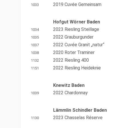
2019 Cuvée Gemeinsam
1033
Hofgut Wörner Baden
2023 Riesling Steillage
1034
2022 Grauburgunder
1035
2022 Cuvée Granit „natur“
1037
2020 Roter Traminer
1038
2022 Riesling 400
1132
2022 Riesling Heideknie
1151
Knewitz Baden
2022 Chardonnay
1039
Lämmlin Schindler Baden
2023 Chasselas Réserve
1130