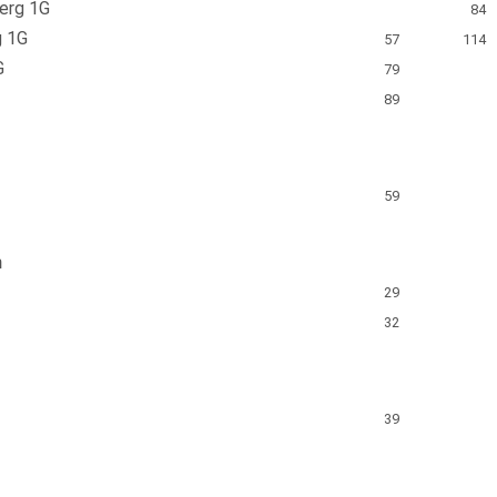
berg 1G
84
g 1G
57
114
G
79
89
59
n
29
32
39