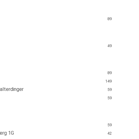
89
49
89
149
lterdinger
59
59
59
berg 1G
42